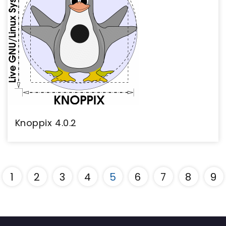
Knoppix 4.0.2
1
2
3
4
5
6
7
8
9